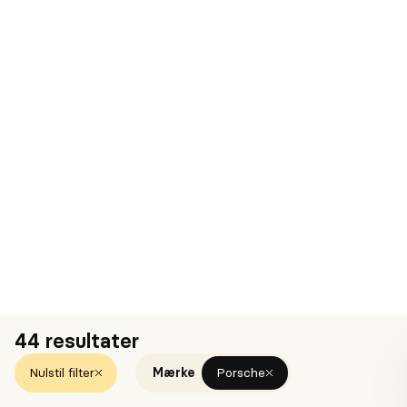
Porsche
911 Carrera 4S 3,0 Cabriolet PDK
Årgang
2018
Drivmiddel
Benzin
Kilometer
58.500
DKK 80.000
Førstegangsydelse
DKK 11.200
Leasing ekskl. moms kr./md
Se detaljer
Kontakt
44 resultater
Nulstil filter
Mærke
Porsche