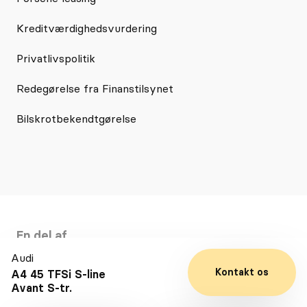
Kreditværdighedsvurdering
Privatlivspolitik
Redegørelse fra Finanstilsynet
Bilskrotbekendtgørelse
En del af
Selected Car Group
Audi
Kontakt os
A4 45 TFSi S-line
Avant S-tr.