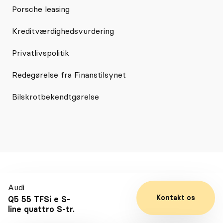
Porsche leasing
Kreditværdighedsvurdering
Privatlivspolitik
Redegørelse fra Finanstilsynet
Bilskrotbekendtgørelse
En del af
Audi
Selected Car Group
Kontakt os
Q5 55 TFSi e S-
line quattro S-tr.