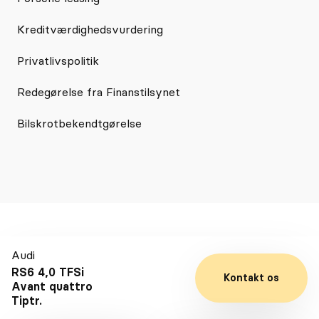
Kreditværdighedsvurdering
Privatlivspolitik
Redegørelse fra Finanstilsynet
Bilskrotbekendtgørelse
En del af
Audi
Selected Car Group
RS6 4,0 TFSi
Kontakt os
Avant quattro
Tiptr.