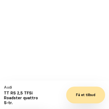
Leasing
Audi
e-tron 55 Black Edition S-line quattro
Årgang
2022
Drivmiddel
El
Kilometer
30.700
Audi
TT RS 2,5 TFSi
Få et tilbud
DKK 50.000
Førstegangsydelse
Roadster quattro
DKK 2.396
Leasing ekskl. moms kr./md
S-tr.