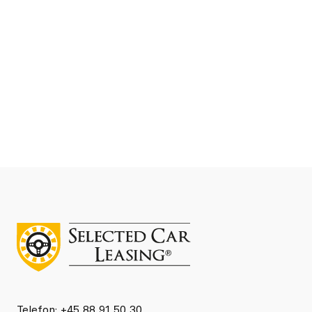
DKK 40.000
Førstegangsydelse
DKK 5.371
Leasing ekskl. moms kr./md
Se detaljer
Kontakt
Telefon: +45 88 91 50 30