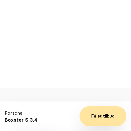
Kilometer
19.000
DKK 80.000
Førstegangsydelse
DKK 5.228
Leasing ekskl. moms kr./md
Se detaljer
Kontakt
Porsche
Få et tilbud
Boxster S 3,4