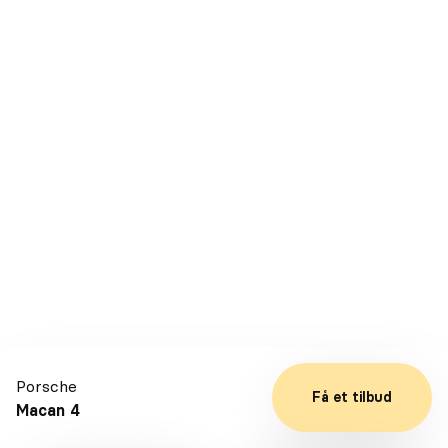
Årgang
2024
Drivmiddel
El
Kilometer
19.000
DKK 80.000
Førstegangsydelse
DKK 5.228
Leasing ekskl. moms kr./md
Se detaljer
Kontakt
Porsche
Få et tilbud
Macan 4