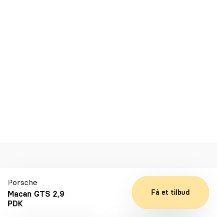
DKK 80.000
Førstegangsydelse
DKK 5.228
Leasing ekskl. moms kr./md
Se detaljer
Kontakt
Porsche
Få et tilbud
Macan GTS 2,9
PDK