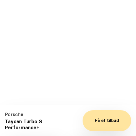
Leasing
Porsche
Macan 4
Årgang
2024
Drivmiddel
El
Porsche
Kilometer
19.000
Få et tilbud
Taycan Turbo S
Performance+
DKK 80.000
Førstegangsydelse