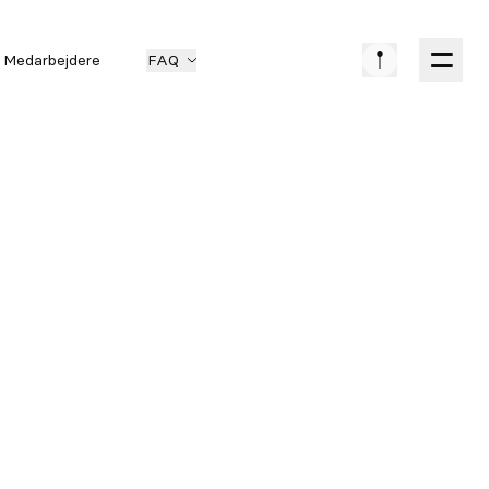
Medarbejdere
FAQ
EVENT
COLLECTION
DATO
14. JAN 2026
PRIS
549 DKK
LOKATION
SILKEBORG