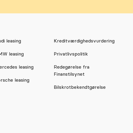
di leasing
Kreditværdighedsvurdering
MW leasing
Privatlivspolitik
rcedes leasing
Redegørelse fra
Finanstilsynet
rsche leasing
Bilskrotbekendtgørelse