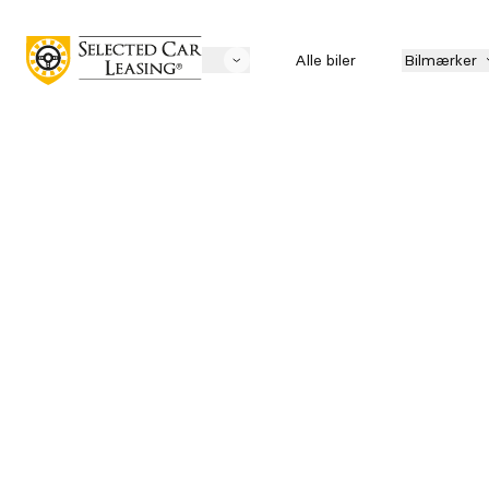
Alle biler
Bilmærker
Søg biler
Mærke
LEASING
Pris
Mnd. ydelse