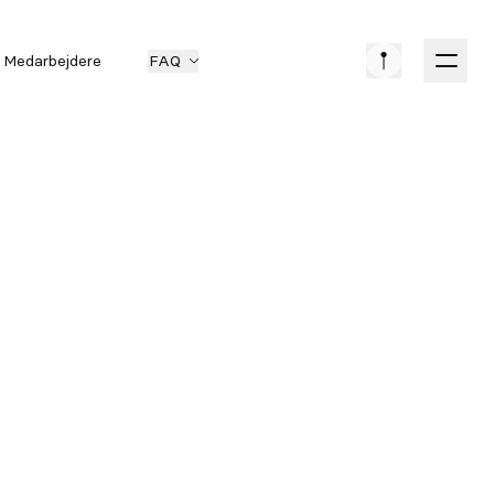
Medarbejdere
FAQ
on
KØB
Kontantpris