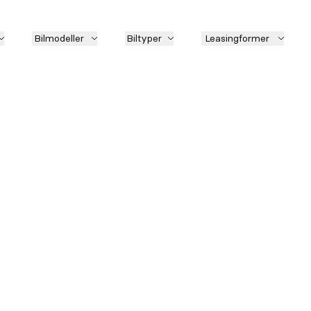
Bilmodeller
Biltyper
Leasingformer
Model
Lokati
Førstegangsydelse