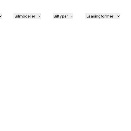
Bilmodeller
Biltyper
Leasingformer
Model
Lokati
Førstegangsydelse