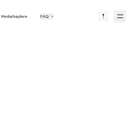
Medarbejdere
FAQ
on
KØB
Kontantpris