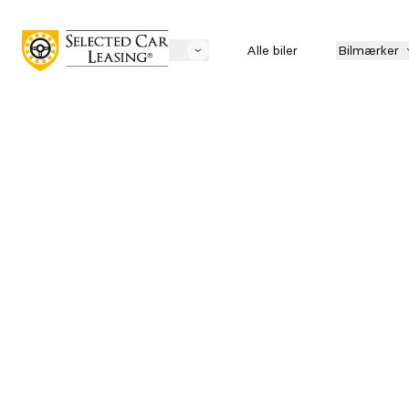
Alle biler
Bilmærker
Søg biler
Mærke
LEASING
Pris
Mnd. ydelse