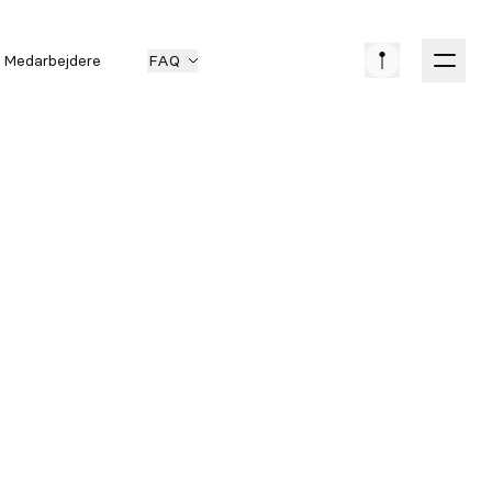
Medarbejdere
FAQ
on
KØB
Kontantpris