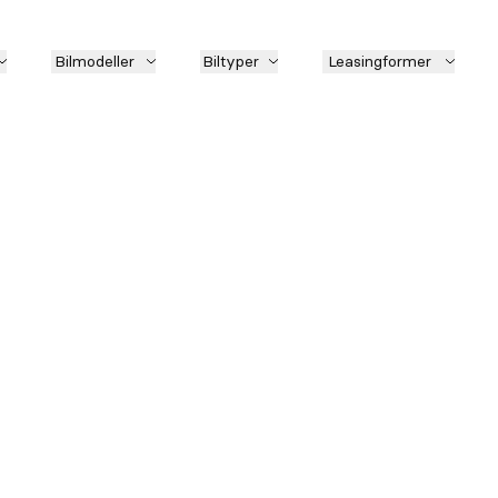
Bilmodeller
Biltyper
Leasingformer
Model
Lokati
Førstegangsydelse