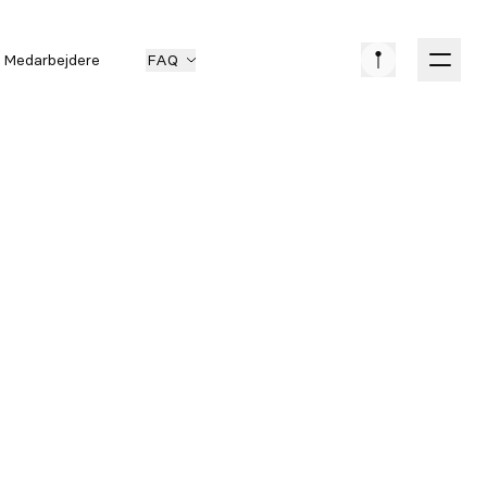
Medarbejdere
FAQ
EVENT
NETVÆRKSARRANGEMENT
DATO
04. JUN 2026
PRIS
GRATIS
LOKATION
MIDDELFART